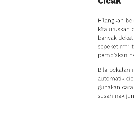
Cicak
Hilangkan bek
kita uruskan
banyak dekat
sepeket rm1 
pembiakan n
Bila bekalan 
automatik cic
gunakan cara
susah nak ju