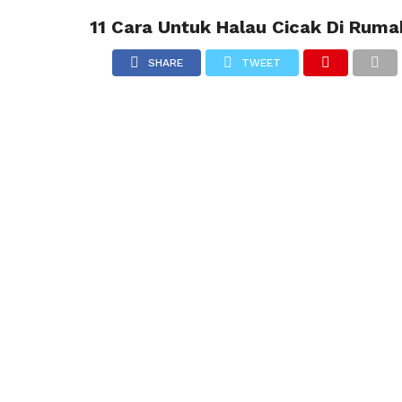
11 Cara Untuk Halau Cicak Di Rum
R
SHARE
TWEET