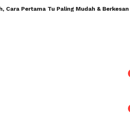
ah, Cara Pertama Tu Paling Mudah & Berkesan
ESEPI
FOODIE
TRAVEL
TRENDING
RACUN