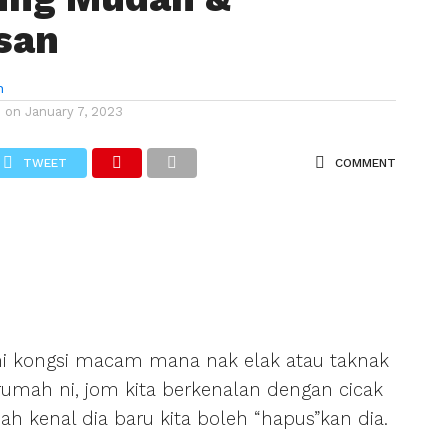
san
n
d on
January 7, 2023
TWEET
COMMENT
 kongsi macam mana nak elak atau taknak
rumah ni, jom kita berkenalan dengan cicak
dah kenal dia baru kita boleh “hapus”kan dia.