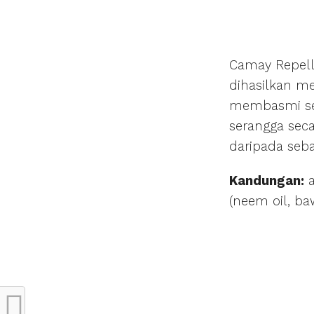
Camay Repell
dihasilkan m
membasmi se
serangga seca
daripada seb
Kandungan:
a
(neem oil, baw