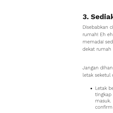
3. Sedi
Disebabkan ci
rumah! Eh eh
memadai sedi
dekat rumah k
Jangan dihan
letak seketul
Letak b
tingkap
masuk. 
confirm