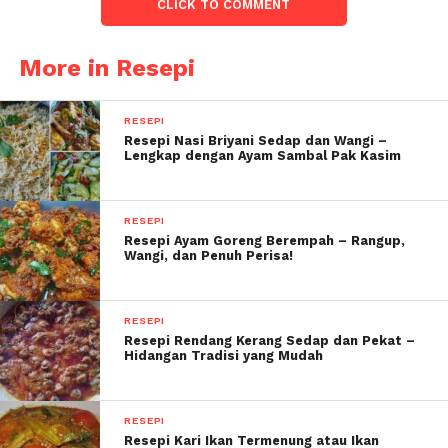
CLICK TO COMMENT
More in Resepi
RESEPI
Resepi Nasi Briyani Sedap dan Wangi –
Lengkap dengan Ayam Sambal Pak Kasim
RESEPI
Resepi Ayam Goreng Berempah – Rangup,
Wangi, dan Penuh Perisa!
RESEPI
Resepi Rendang Kerang Sedap dan Pekat –
Untuk kerang masukkan semua bahan kedalam periuk
Hidangan Tradisi yang Mudah
dan rebus hingga kerang masak. Jika kerang dah
terbuka. Dah masak la tu.
RESEPI
Untuk sos pula campurkan semua bahan dan kacau
Resepi Kari Ikan Termenung atau Ikan