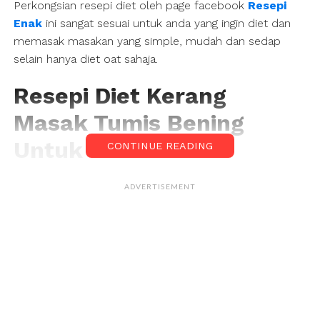
Perkongsian resepi diet oleh page facebook
Resepi
Enak
ini sangat sesuai untuk anda yang ingin diet dan
memasak masakan yang simple, mudah dan sedap
selain hanya diet oat sahaja.
Resepi Diet Kerang
Masak Tumis Bening
Untuk Diet
CONTINUE READING
Bahan-bahannya :
ADVERTISEMENT
● 2 kilo kerang – dibersihkan (Petua membersihkan
kerang – gaul dan gosok dengan hampas kelapa. Lepas
tu bilas kerang bersih-bersih.)
● 2 batang serai – dititik
● sehelai daun kunyit – carik dan simpulkan
2 inci halia – mayang/hiris
dua batang serai – titik