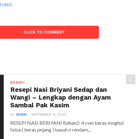
TURED
CLICK TO COMMENT
RESEPI
Resepi Nasi Briyani Sedap dan
Wangi – Lengkap dengan Ayam
Sambal Pak Kasim
BY
ADMIN
SEPTEMBER 9, 2024
RESEPI NASI BERIYANI Bahan2: 4 cwn beras moghul
faiza ( beras pnjang ) basuh n rendam...