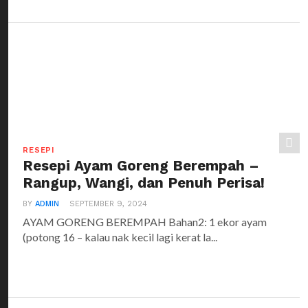
RESEPI
Resepi Ayam Goreng Berempah –
Rangup, Wangi, dan Penuh Perisa!
BY
ADMIN
SEPTEMBER 9, 2024
AYAM GORENG BEREMPAH Bahan2: 1 ekor ayam
(potong 16 – kalau nak kecil lagi kerat la...