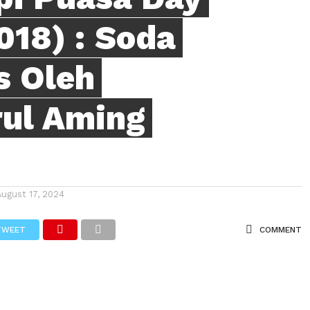
018) : Soda
s Oleh
rul Aming
August 17, 2024
TWEET
COMMENT