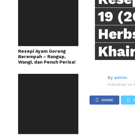
19 (2
Herb
Khai
Resepi Ayam Goreng
Berempah – Rangup,
Wangi, dan Penuh Perisa!
By
admin
Published on
SHARE