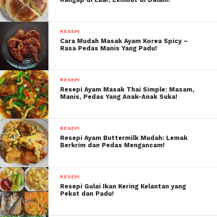
RESEPI
Cara Mudah Masak Ayam Korea Spicy –
Rasa Pedas Manis Yang Padu!
RESEPI
Resepi Ayam Masak Thai Simple: Masam,
Manis, Pedas Yang Anak-Anak Suka!
RESEPI
Resepi Ayam Buttermilk Mudah: Lemak
Berkrim dan Pedas Mengancam!
RESEPI
Resepi Gulai Ikan Kering Kelantan yang
Pekat dan Padu!