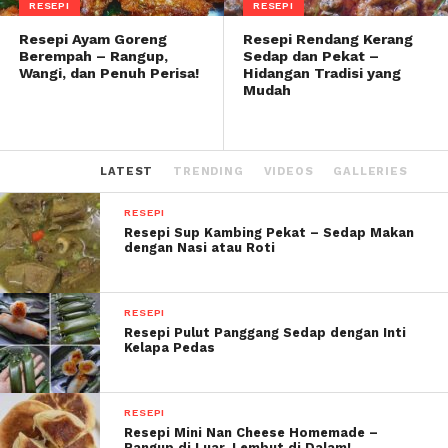
RESEPI
RESEPI
Resepi Ayam Goreng
Resepi Rendang Kerang
Berempah – Rangup,
Sedap dan Pekat –
Wangi, dan Penuh Perisa!
Hidangan Tradisi yang
Mudah
LATEST
TRENDING
VIDEOS
GALLERIES
RESEPI
Resepi Sup Kambing Pekat – Sedap Makan
dengan Nasi atau Roti
RESEPI
Resepi Pulut Panggang Sedap dengan Inti
Kelapa Pedas
RESEPI
Resepi Mini Nan Cheese Homemade –
Rangup di Luar, Lembut di Dalam!