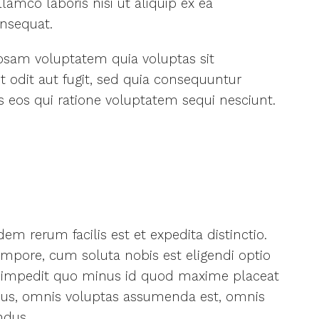
llamco laboris nisi ut aliquip ex ea
sequat.
sam voluptatem quia voluptas sit
t odit aut fugit, sed quia consequuntur
 eos qui ratione voluptatem sequi nesciunt.
em rerum facilis est et expedita distinctio.
mpore, cum soluta nobis est eligendi optio
 impedit quo minus id quod maxime placeat
mus, omnis voluptas assumenda est, omnis
ndus.