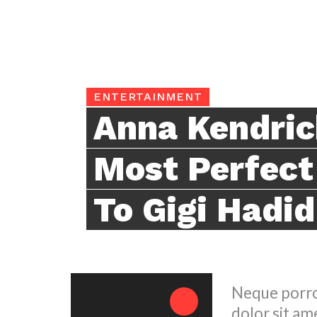
ENTERTAINMENT
Anna Kendric
Most Perfect
To Gigi Hadid
Neque porro
dolor sit ame