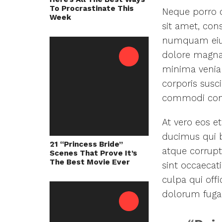
To Procrastinate This
Neque porro 
Week
sit amet, cons
numquam eius
dolore magna
minima venia
corporis susci
commodi con
At vero eos e
ducimus qui b
21 “Princess Bride”
atque corrupt
Scenes That Prove It’s
The Best Movie Ever
sint occaecati
culpa qui offi
dolorum fuga