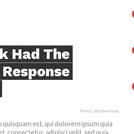
k Had The
 Response
Photo: Shutterstock
 quisquam est, qui dolorem ipsum quia
t, consectetur, adipisci velit, sed quia