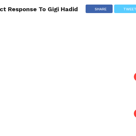
ct Response To Gigi Hadid
ESEPI
FOODIE
TRAVEL
TRENDING
RACUN
SHARE
TWEE