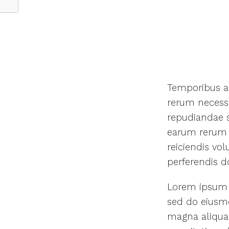
Temporibus au
rerum necessi
repudiandae s
earum rerum h
reiciendis vo
perferendis do
Lorem ipsum d
sed do eiusmo
magna aliqua