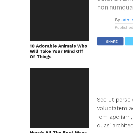
non numqua
By
admi
Publishe
SHARE
18 Adorable Animals Who
Will Take Your Mind Off
Of Things
Sed ut perspic
voluptatem a
rem aperiam, 
quasi architec
Here’s All The Best Ways