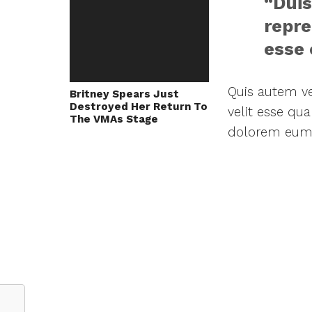
“Duis
repre
esse 
Quis autem ve
Britney Spears Just
Destroyed Her Return To
velit esse qu
The VMAs Stage
dolorem eum f