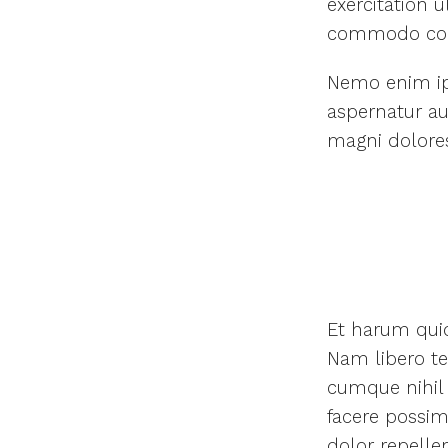
exercitation u
commodo con
Nemo enim ip
aspernatur au
magni dolores
Et harum quid
Nam libero te
cumque nihil
facere possi
dolor repelle