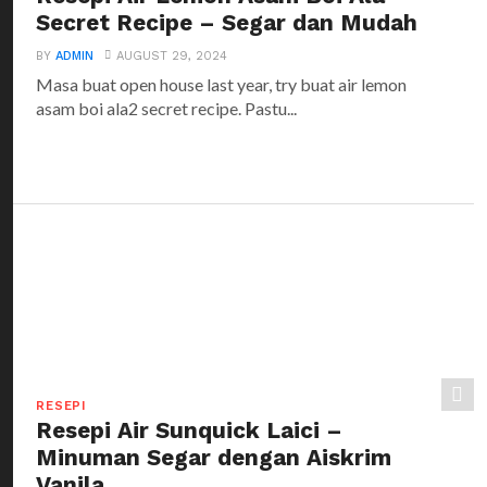
Secret Recipe – Segar dan Mudah
BY
ADMIN
AUGUST 29, 2024
Masa buat open house last year, try buat air lemon
asam boi ala2 secret recipe. Pastu...
RESEPI
Resepi Air Sunquick Laici –
Minuman Segar dengan Aiskrim
Vanila