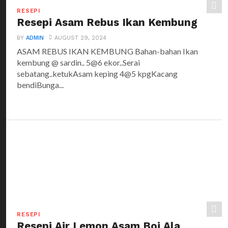
RESEPI
Resepi Asam Rebus Ikan Kembung
BY
ADMIN
AUGUST 29, 2024
ASAM REBUS IKAN KEMBUNG Bahan-bahan Ikan
kembung @ sardin.. 5@6 ekor..Serai
sebatang..ketukAsam keping 4@5 kpgKacang
bendiBunga...
RESEPI
Resepi Air Lemon Asam Boi Ala