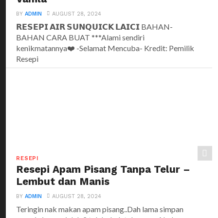
BY
ADMIN
AUGUST 28, 2024
𝗥𝗘𝗦𝗘𝗣𝗜 𝗔𝗜𝗥 𝗦𝗨𝗡𝗤𝗨𝗜𝗖𝗞 𝗟𝗔𝗜𝗖𝗜 BAHAN-
BAHAN CARA BUAT ***Alami sendiri
kenikmatannya❤️ -Selamat Mencuba- Kredit: Pemilik
Resepi
RESEPI
Resepi Apam Pisang Tanpa Telur –
Lembut dan Manis
BY
ADMIN
AUGUST 28, 2024
Teringin nak makan apam pisang..Dah lama simpan