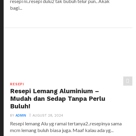
resepi ni..resepi dulu2 tak bubuh telur pun.. Akak
bagi...
RESEPI
Resepi Lemang Aluminium –
Mudah dan Sedap Tanpa Perlu
Buluh!
BY
ADMIN
AUGUST 28, 2024
Resepi lemang Alu yg ramai tertanya2..resepinya sama
mcm lemang buluh biasa juga. Maaf kalau ada yg...